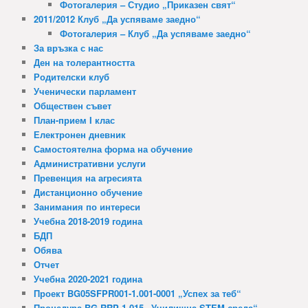
Фотогалерия – Студио „Приказен свят“
2011/2012 Клуб „Да успяваме заедно“
Фотогалерия – Клуб „Да успяваме заедно“
За връзка с нас
Ден на толерантността
Родителски клуб
Ученически парламент
Обществен съвет
План-прием I клас
Електронен дневник
Самостоятелна форма на обучение
Административни услуги
Превенция на агресията
Дистанционно обучение
Занимания по интереси
Учебна 2018-2019 година
БДП
Обява
Отчет
Учебна 2020-2021 година
Проект BG05SFPR001-1.001-0001 „Успех за теб“
Процедура BG-RRP-1.015 „Училищна STEM среда“