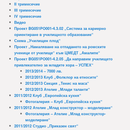
II тримесечие
III тримесечие
IV тримесечие
Видео
Проект BG051PO001-4.3.02 „Система за кариерно
ориентиране в училищното образование“
Схема „Училищен плод“
Проект „Намаляване на отпадането на ромските
ученици от училище“ към ЦМЕДТ „Амалипе“
Проект BG051PO001-4.2.05 „Да направим училището
привлекателно за младите хора – УСПЕХ“
2013/2014 – 7000 лв.
2012/2013 Клуб „Фолклор на етносите“
2012/2013 Секция „Тенис на маса“
2012/2013 Ателие „Млади таланти“
2011/2012 Клуб „Европейска кухня“
Фотогалерия – Клуб „Европейска кухня“
2011/2012 Ателие „Млад конструктор – моделиране“
Фотогалерия – Ателие „Млад конструктор-
моделиране“
2011/2012 Студио „Приказен свят“