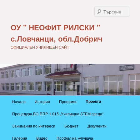
Търс
ОУ " НЕОФИТ РИЛСКИ "
с.Ловчанци, обл.Добрич
ОФИЦИАЛЕН УЧИЛИЩЕН САЙТ
Основно
Проекти
Начало
История
Програми
Към
меню
Процедура BG-RRP-1.015 „Училищна STEM среда“
основното
Занимания по интереси
Бюджет
Документи
съдържание
Галерия
Видео
Профил на купувача