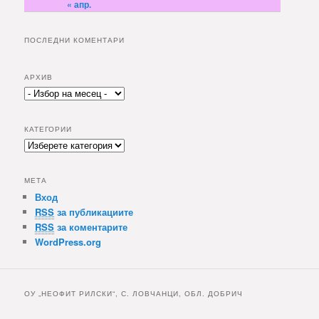
« апр.
ПОСЛЕДНИ КОМЕНТАРИ
АРХИВ
А
р
х
КАТЕГОРИИ
и
К
в
а
т
МЕТА
е
Вход
г
RSS
за публикациите
о
р
RSS
за коментарите
и
WordPress.org
и
ОУ „НЕОФИТ РИЛСКИ“, С. ЛОВЧАНЦИ, ОБЛ. ДОБРИЧ