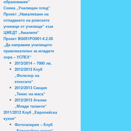
образование“
Схема „Училищен плод“
Проект „Намаляване на
отпадането на ромските
ученици от училище“ към
ЦМЕДТ „Амалипе“
Проект BG051PO001-4.2.05
„Да направим училището
привлекателно за младите
хора – УСПЕХ“
2013/2014 – 7000 лв.
2012/2013 Клуб
„Фолклор на
етносите“
2012/2013 Секция
„Тенис на маса“
2012/2013 Ателие
„Млади таланти“
2011/2012 Клуб „Европейска
кухня“
Фотогалерия – Клуб
„Европейска кухня“