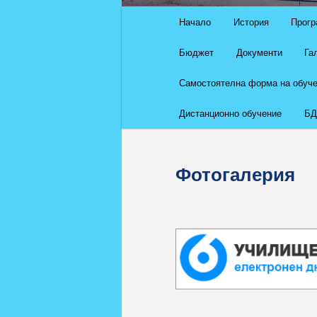
Основно
Начало
История
Прогр
Към
меню
Бюджет
Документи
Га
основното
Самостоятелна форма на обуч
съдържание
Дистанционно обучение
БД
Фотогалерия