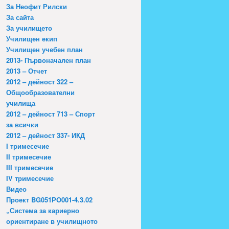
За Неофит Рилски
За сайта
За училището
Училищен екип
Училищен учебен план
2013- Първоначален план
2013 – Отчет
2012 – дейност 322 –
Общообразователни
училища
2012 – дейност 713 – Спорт
за всички
2012 – дейност 337- ИКД
I тримесечие
II тримесечие
III тримесечие
IV тримесечие
Видео
Проект BG051PO001-4.3.02
„Система за кариерно
ориентиране в училищното