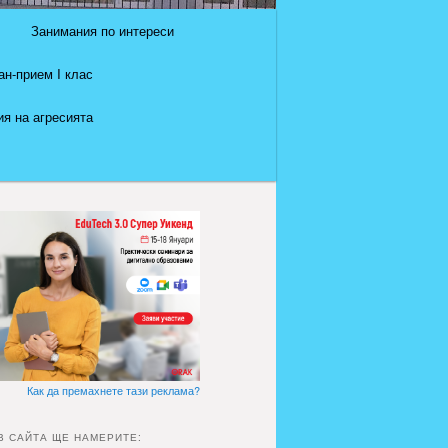
Занимания по интереси
ан-прием I клас
я на агресията
Как да премахнете тази реклама?
В САЙТА ЩЕ НАМЕРИТЕ: