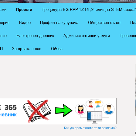
ами
Проекти
Процедура BG-RRP-1.015 „Училищна STEM среда“
лерия
Видео
Профил на купувача
Обществен съвет
Пл
ение
Електронен дневник
Административни услуги
Превенци
П
За връзка с нас
Обява
Как да премахнете тази реклама?