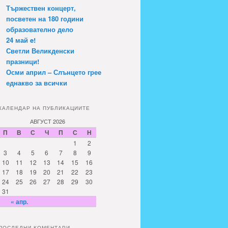
Тържествен концерт,
посветен на 180 години
образователно дело
24 май e!
Светли Великденски
празници!
Осми април – Слънцето грее
еднакво за всички
КАЛЕНДАР НА ПУБЛИКАЦИИТЕ
АВГУСТ 2026
П
В
С
Ч
П
С
Н
1
2
3
4
5
6
7
8
9
10
11
12
13
14
15
16
17
18
19
20
21
22
23
24
25
26
27
28
29
30
31
« апр.
ПОСЛЕДНИ КОМЕНТАРИ