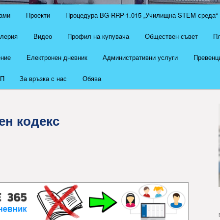
ами
Проекти
Процедура BG-RRP-1.015 „Училищна STEM среда“
алерия
Видео
Профил на купувача
Обществен съвет
Пл
ение
Електронен дневник
Административни услуги
Превенци
П
За връзка с нас
Обява
ен кодекс