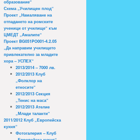
образование“
Схема „Училищен плод“
Проект „Намаляване на
отпадането на ромските
ученици от училище“ към
ЦМЕДТ „Амалипе“
Проект BG051PO001-4.2.05
„Да направим училището
привлекателно за младите
хора – УСПЕХ“
2013/2014 – 7000 лв.
2012/2013 Клуб
„Фолклор на
етносите“
2012/2013 Секция
„Тенис на маса“
2012/2013 Ателие
„Млади таланти“
2011/2012 Клуб „Европейска
кухня“
Фотогалерия – Клуб
„Европейска кухня“