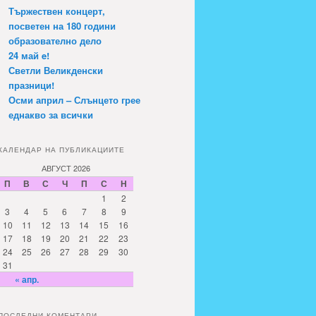
Тържествен концерт,
посветен на 180 години
образователно дело
24 май e!
Светли Великденски
празници!
Осми април – Слънцето грее
еднакво за всички
КАЛЕНДАР НА ПУБЛИКАЦИИТЕ
АВГУСТ 2026
П
В
С
Ч
П
С
Н
1
2
3
4
5
6
7
8
9
10
11
12
13
14
15
16
17
18
19
20
21
22
23
24
25
26
27
28
29
30
31
« апр.
ПОСЛЕДНИ КОМЕНТАРИ