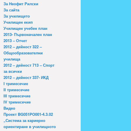
За Неофит Рилски
За сайта
За училището
Училищен екип
Училищен учебен план
2013- Първоначален план
2013 – Отчет
2012 – дейност 322 –
Общообразователни
училища
2012 – дейност 713 – Спорт
за всички
2012 – дейност 337- ИКД
I тримесечие
II тримесечие
III тримесечие
IV тримесечие
Видео
Проект BG051PO001-4.3.02
„Система за кариерно
ориентиране в училищното