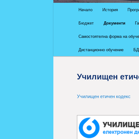
Основно
Начало
История
Прогр
Към
меню
Бюджет
Документи
Г
основното
Самостоятелна форма на обуч
съдържание
Дистанционно обучение
БД
Училищен етич
Училищен етичен кодекс